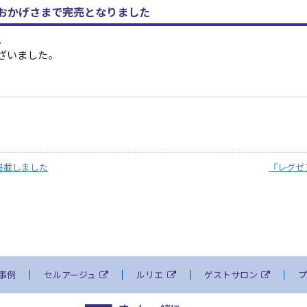
 おかげさまで完売となりました
。
ざいました。
掲載しました
『レグゼ
事例
セルアージュ
ルリエ
ゲストサロン
プ