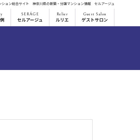
ンション総合サイト 神奈川県の新築・分譲マンション情報 セルアージュ
ry
SERÁGE
Relier
Guest Salon
例
セルアージュ
ルリエ
ゲストサロン